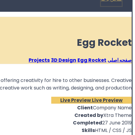
Egg Rocket
صفحه اصلی
Egg Rocket
3D Design
Projects
ffering creativity for hire to other businesses. Creative
eative work such as writing, designing, and production.
Live Preview
Live Preview
Client
Company Name
Created by
Xtra Theme
Completed
27 June 2019
Skills
HTML / CSS / JS