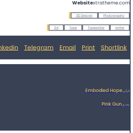
Website
xtratheme.com
3D Design
Photography
3d
Type
Typewriter
writer
inkedin
Telegram
Email
Print
Shortlink
Embodied Hope
قبلی
Pink Gun
بعدی