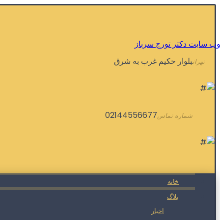
بلوار حکیم غرب به شرق
تهران
02144556677
شماره تماس
خانه
بلاگ
اخبار