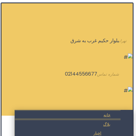
بلوار حکیم غرب به شرق
تهران
02144556677
شماره تماس
خانه
بلاگ
اخبار