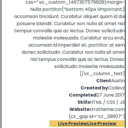
css=”.vc_custom_1497307579609{margin-
bottom: 40px !important;}”]Nulla porttitor
accumsan tincidunt. Curabitur aliquet quam id dui
posuere blandit. Curabitur non nulla sit amet nisl
tempus convallis quis ac lectus. Donec sollicitudin
molestie malesuada. Curabitur arcu erat,
accumsan id imperdiet et, porttitor at sem
donec sollicitudin. Curabitur non nulla sit amet
nisl tempus convallis quis ac lectus. Donec
sollicitudin molestie malesuada.
[/vc_column_text]
Client
Austin
Created by
Codevz
Completed
27 June 2017
Skills
HTML / CSS / JS
Website
xtratheme.com
[cz_gap id=”cz_29607″]
Live Preview
Live Preview