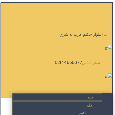
بلوار حکیم غرب به شرق
تهران
02144556677
شماره تماس
خانه
بلاگ
اخبار