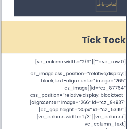
تماس با ما
Tick Tock
[vc_row 0=””][vc_column width=”2/3″]
[cz_image css_position=”relative;display:
block;text-align:center” image=”265″
id=”cz_87764″][cz_image
css_position=”relative;display: block;text-
align:center” image=”266″ id=”cz_94937″]
[cz_gap height=”30px” id=”cz_53119″]
[/vc_column][vc_column width=”1/3″]
[vc_column_text