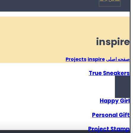
inspire
صفحه اصلی
inspire
Projects
True Sneakers
Happy Girl
Personal Gift
Project Stamp