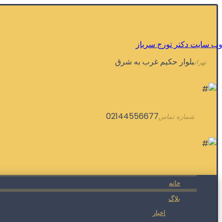
بلوار حکیم غرب به شرق
تهران
02144556677
شماره تماس
خانه
بلاگ
اخبار