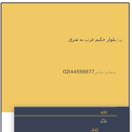
بلوار حکیم غرب به شرق
تهران
02144556677
شماره تماس
خانه
بلاگ
اخبار