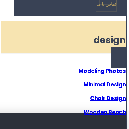
تماس با ما
design
Modeling Photos
Minimal Design
Chair Design
Wooden Bench