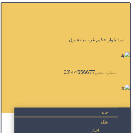
بلوار حکیم غرب به شرق
تهران
02144556677
شماره تماس
خانه
بلاگ
اخبار